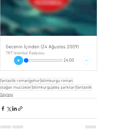
Gecenin İçinden (24 Ağustos 2009)
TRT İstanbul Radyosu
24:00
fantastik roman
gohor
bilimkurgu roman
olağan mucizeler
bilimkurgu
ateş şarkıları
fantastik
Söyleşi