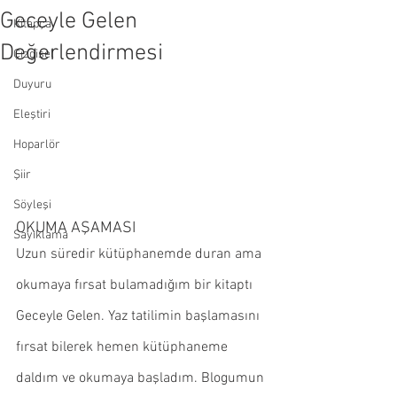
Geceyle Gelen
Kitapça
Değerlendirmesi
Çizgisel
Duyuru
Eleştiri
Hoparlör
Şiir
Söyleşi
OKUMA AŞAMASI
Sayıklama
Uzun süredir kütüphanemde duran ama 
okumaya fırsat bulamadığım bir kitaptı 
Geceyle Gelen. Yaz tatilimin başlamasını 
fırsat bilerek hemen kütüphaneme 
daldım ve okumaya başladım. Blogumun 