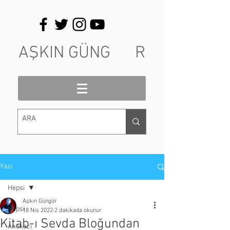
AŞKIN GÜNG R
Yazı
Hepsi
Aşkın Güngör
Hepsi
18 Nis 2022
2 dakikada okunur
Kitab-ı Sevda Bloğundan
Antikacı