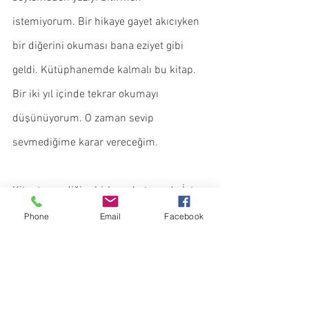
istemiyorum. Bir hikaye gayet akıcıyken 
bir diğerini okuması bana eziyet gibi 
geldi. Kütüphanemde kalmalı bu kitap. 
Bir iki yıl içinde tekrar okumayı 
düşünüyorum. O zaman sevip 
sevmediğime karar vereceğim.
Kitapta sevdiğim birkaç alıntı vardı. İşte 
bu da onlardan biri. Alıntıların size 
Phone
Email
Facebook
mantıklı gelip gelmediğini bilmiyorum, 
ama kitabı okurken altını çizdiğim için 
paylaşmak istedim.