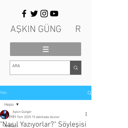
AŞKIN GÜNG R
Yazı
Hepsi
Aşkın Güngör
Hepsi
29 Tem 2025
15 dakikada okunur
"Nasıl Yazıyorlar?" Söyleşisi
Antikacı