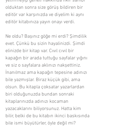
yetinmeyip geneli hakkında fikir sahibi 
olduktan sonra size görüş bildiren bir 
editör var karşınızda ve diyelim ki aynı 
editör kitabınıza yayın onayı verdi.
Ne oldu? Başınız göğe mi erdi? Şimdilik 
evet. Çünkü bu sizin hayalinizdi. Şimdi 
elinizde bir kitap var. Cıvıl cıvıl bir 
kapağın bir arada tuttuğu sayfalar yığını 
ve siz o sayfalara aklınızı nakşettiniz. 
İnanılmaz ama kapağın tepesine adınızı 
bile yazmışlar. Biraz küçük gibi, ama 
olsun. Bu kitapla çoksatar yazarlardan 
biri olduğunuzda bundan sonraki 
kitaplarınızda adınızı kocaman 
yazacaklarını biliyorsunuz. Hatta kim 
bilir, belki de bu kitabın ikinci baskısında 
bile ismi büyütürler, öyle değil mi?