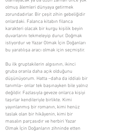
olamayacak ya da uzun zaman önce yok 
olmuş âlemleri dünyaya getirmek 
zorundadırlar. Bir çeşit zihin gebeliğidir 
onlardaki. Falanca kitabın filanca 
karakteri olacak bir kurgu kişilik beyin 
duvarlarını tekmeleyip durur. Doğmak 
istiyordur ve Yazar Olmak İçin Doğanları 
bu yaratılışa aracı olmak için seçmiştir.
Bu ilk gruptakilerin algısının, ikinci 
gruba oranla daha açık olduğunu 
düşünüyorum. Hatta –daha da iddialı bir 
tanımla– onlar tek başınayken bile yalnız 
değildir. Fazlasıyla geveze onlarca kişiyi 
taşırlar kendileriyle birlikte. Kimi 
yayınlanmış bir romanın, kimi henüz 
taslak olan bir hikâyenin, kimi bir 
masalın parçasıdır ve herbiri Yazar 
Olmak İçin Doğanların zihninde etten 