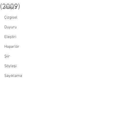
(2009)
Kitapça
Çizgisel
Duyuru
Eleştiri
Hoparlör
Şiir
Söyleşi
Sayıklama