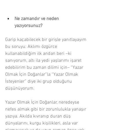
Söyleşilere Geri Dön
Ne zamandır ve neden 
yazıyorsunuz?
Garip kaçabilecek bir girişle yanıtlayayım 
bu soruyu: Aklımı özgürce 
kullanabildiğim ilk andan beri –ki 
sanıyorum, altı ila yedi yaşlarımı işaret 
edebilirim bu zaman dilimi için– “Yazar 
Olmak İçin Doğanlar”la “Yazar Olmak 
İsteyenler” diye iki grup olduğunu 
düşünüyorum.
Yazar Olmak İçin Doğanlar, neredeyse 
nefes almak gibi bir zorunlulukla yanaşır 
yazıya. Akılda kıvranıp duran düş 
dünyalarını, kurgu kişilikleri, asla var 