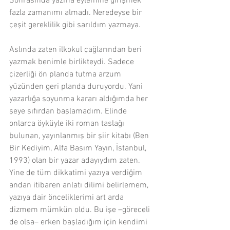
Sonrasında yazma eylemine girişmek 
fazla zamanımı almadı. Neredeyse bir 
çeşit gereklilik gibi sarıldım yazmaya.
Aslında zaten ilkokul çağlarından beri 
yazmak benimle birlikteydi. Sadece 
çizerliği ön planda tutma arzum 
yüzünden geri planda duruyordu. Yani 
yazarlığa soyunma kararı aldığımda her 
şeye sıfırdan başlamadım. Elinde 
onlarca öyküyle iki roman taslağı 
bulunan, yayınlanmış bir şiir kitabı (Ben 
Bir Kediyim, Alfa Basım Yayın, İstanbul, 
1993) olan bir yazar adayıydım zaten. 
Yine de tüm dikkatimi yazıya verdiğim 
andan itibaren anlatı dilimi belirlemem, 
yazıya dair önceliklerimi art arda 
dizmem mümkün oldu. Bu işe –göreceli 
de olsa– erken başladığım için kendimi 