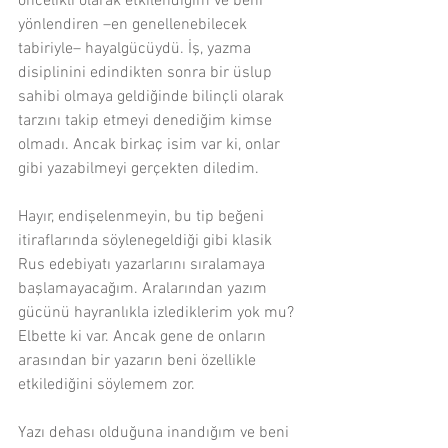
öncelikli olarak etkilendiğim ve beni 
yönlendiren –en genellenebilecek 
tabiriyle– hayalgücüydü. İş, yazma 
disiplinini edindikten sonra bir üslup 
sahibi olmaya geldiğinde bilinçli olarak 
tarzını takip etmeyi denediğim kimse 
olmadı. Ancak birkaç isim var ki, onlar 
gibi yazabilmeyi gerçekten diledim.
Hayır, endişelenmeyin, bu tip beğeni 
itiraflarında söylenegeldiği gibi klasik 
Rus edebiyatı yazarlarını sıralamaya 
başlamayacağım. Aralarından yazım 
gücünü hayranlıkla izlediklerim yok mu? 
Elbette ki var. Ancak gene de onların 
arasından bir yazarın beni özellikle 
etkilediğini söylemem zor.
Yazı dehası olduğuna inandığım ve beni 