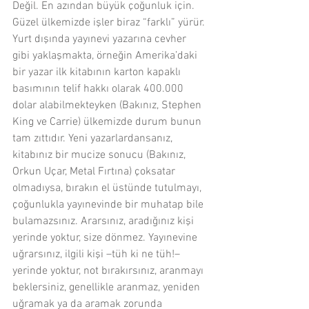
Değil. En azından büyük çoğunluk için. 
Güzel ülkemizde işler biraz “farklı” yürür. 
Yurt dışında yayınevi yazarına cevher 
gibi yaklaşmakta, örneğin Amerika’daki 
bir yazar ilk kitabının karton kapaklı 
basımının telif hakkı olarak 400.000 
dolar alabilmekteyken (Bakınız, Stephen 
King ve Carrie) ülkemizde durum bunun 
tam zıttıdır. Yeni yazarlardansanız, 
kitabınız bir mucize sonucu (Bakınız, 
Orkun Uçar, Metal Fırtına) çoksatar 
olmadıysa, bırakın el üstünde tutulmayı, 
çoğunlukla yayınevinde bir muhatap bile 
bulamazsınız. Ararsınız, aradığınız kişi 
yerinde yoktur, size dönmez. Yayınevine 
uğrarsınız, ilgili kişi –tüh ki ne tüh!– 
yerinde yoktur, not bırakırsınız, aranmayı 
beklersiniz, genellikle aranmaz, yeniden 
uğramak ya da aramak zorunda 