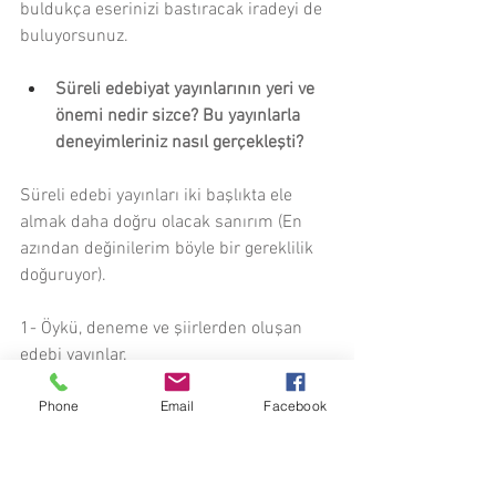
buldukça eserinizi bastıracak iradeyi de 
buluyorsunuz.
Süreli edebiyat yayınlarının yeri ve 
önemi nedir sizce? Bu yayınlarla 
deneyimleriniz nasıl gerçekleşti?
Süreli edebi yayınları iki başlıkta ele 
almak daha doğru olacak sanırım (En 
azından değinilerim böyle bir gereklilik 
doğuruyor).
1- Öykü, deneme ve şiirlerden oluşan 
edebi yayınlar.
Phone
Email
Facebook
2- Kitap eleştirilerinin bir araya 
toplanmasıyla oluşan yayınlar.
Birinci maddedeki süreli yayınların 