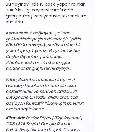
Bu Yayınevi'nde 13 baskı yapan roman,
2018'de Bilgi Yayınevi tarafından
genişletilmiş versiyonuyla tekrar okura
sunuldu.
Kemerlerinizi bağlayın!.. Çalınan
gülücüklerin peşine düşeceğiz.
İyilikle
kötülüğün savaştığı, serüven dolu bir
yolculuğa çıkıyoruz…
Bu yolculuk bizi
Düşler Diyarı'na götürecek!..
Zihinlerimizde bir film karesi gibi
canlanacak güçlü bir hikâyeye…
Ertan, Bülent ve Kadri isimli üç sınıf
arkadaşı kitapların tozunu almakla
cezalandırılır ve serüven başlar… Bir
kütüphanenin tozlu rafları arasında
başlayan fantastik hikâye için buyurun
kitabın sayfalarına…
Kitap Adı:
Düşler Diyarı | Bilgi Yayınevi |
2018 | 324 Sayfa | Gençlik Romanı
Editör: Biray Üstüner | Kapak: Candan