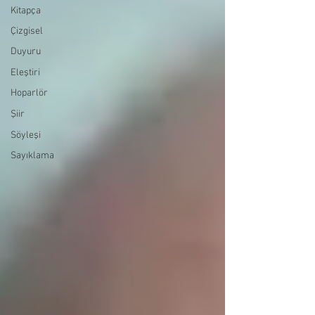
Kitapça
Çizgisel
Duyuru
Eleştiri
Hoparlör
Şiir
Söyleşi
Sayıklama