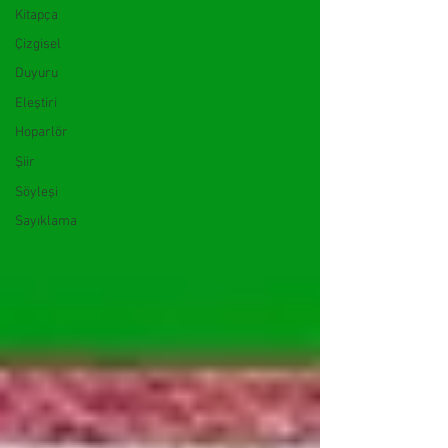
Kitapça
Çizgisel
Duyuru
Eleştiri
Hoparlör
Şiir
Söyleşi
Sayıklama