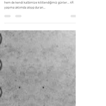
Yalnız Kalpler Yokuşu (Bir Aşkın
Güngör Şiiri)
12 Haziran 2021... Kovid-19 salgınıyla hem evlerimize
hem de kendi kalbimize kilitlendiğimiz günler... 49.
yaşıma aklımda atışıp duran...