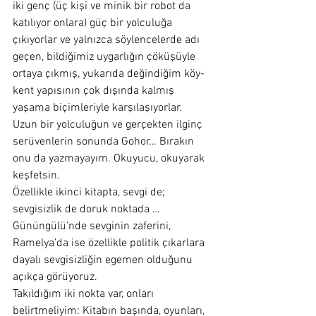
iki genç (üç kişi ve minik bir robot da 
katılıyor onlara) güç bir yolculuğa 
çıkıyorlar ve yalnızca söylencelerde adı 
geçen, bildiğimiz uygarlığın çöküşüyle 
ortaya çıkmış, yukarıda değindiğim köy-
kent yapısının çok dışında kalmış 
yaşama biçimleriyle karşılaşıyorlar.
Uzun bir yolculuğun ve gerçekten ilginç 
serüvenlerin sonunda Gohor… Bırakın 
onu da yazmayayım. Okuyucu, okuyarak 
keşfetsin.
Özellikle ikinci kitapta, sevgi de; 
sevgisizlik de doruk noktada … 
Gününgülü’nde sevginin zaferini, 
Ramelya’da ise özellikle politik çıkarlara 
dayalı sevgisizliğin egemen olduğunu 
açıkça görüyoruz.
Takıldığım iki nokta var, onları 
belirtmeliyim: Kitabın başında, oyunları, 