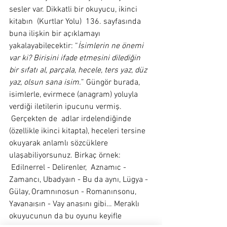
sesler var. Dikkatli bir okuyucu, ikinci 
kitabın  (Kurtlar Yolu)  136. sayfasında 
buna ilişkin bir açıklamayı 
yakalayabilecektir: “
İsimlerin ne önemi 
var ki? Birisini ifade etmesini dilediğin 
bir sıfatı al, parçala, hecele, ters yaz, düz 
yaz, olsun sana isim.
” Güngör burada, 
isimlerle, evirmece (anagram) yoluyla 
verdiği iletilerin ipucunu vermiş. 
 Gerçekten de  adlar irdelendiğinde 
(özellikle ikinci kitapta), heceleri tersine 
okuyarak anlamlı sözcüklere 
ulaşabiliyorsunuz. Birkaç örnek: 
 Edilnerrel - Delirenler,  Aznamıc - 
Zamancı, Ubadyaın - Bu da aynı, Lügya - 
Gülay, Oramnınosun - Romanınsonu, 
Yavanaısın - Vay anasını gibi… Meraklı 
okuyucunun da bu oyunu keyifle 