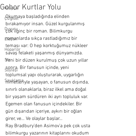
Gohor Kurtlar Yolu
Kitapça
Okumaya başladığında elinden 
Çizgisel
bırakamıyor insan. Güzel kurgulanmış 
Duyuru
çok ilginç bir roman. Bilimkurgu 
romanlarda sıkça rastladığımız bir 
Eleştiri
teması var: O hep korktuğumuz nükleer 
Hoparlör
savaş felaketi yaşanmış dünyamızda. 
Şiir
Yeni bir düzen kurulmuş çok uzun yıllar 
sonra. Bir fanusun içinde, yeni 
Söyleşi
toplumsal yapı oluşturarak, uygarlığın 
Sayıklama
nimetleriyle yaşayan, o fanusun dışında, 
sınırlı olanaklarla, biraz ilkel ama doğal 
bir yaşam sürdüren iki ayrı topluluk var. 
Egemen olan fanusun içindekiler. Bir 
gün dışarıdan içeriye, aykırı bir oğlan 
girer, ve… Ve olaylar başlar…
Ray Bradbury’den Asimov’a pek çok usta 
bilimkurgu yazarının kitaplarını okudum 