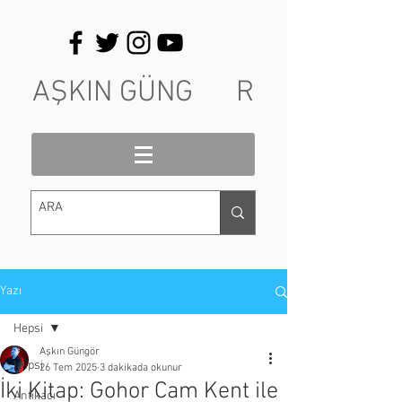
AŞKIN GÜNG R
Yazı
Hepsi
Aşkın Güngör
Hepsi
26 Tem 2025
3 dakikada okunur
İki Kitap: Gohor Cam Kent ile
Antikacı