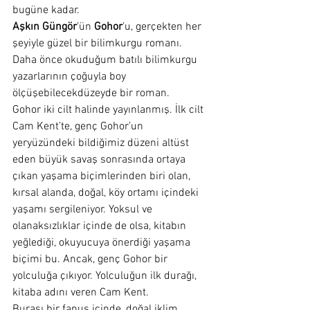
bugüne kadar.
Aşkın Güngör
’ün 
Gohor
’u, gerçekten her 
şeyiyle güzel bir bilimkurgu romanı. 
Daha önce okuduğum batılı bilimkurgu 
yazarlarının çoğuyla boy 
ölçüşebilecekdüzeyde bir roman.
Gohor iki cilt halinde yayınlanmış. İlk cilt 
Cam Kent’te, genç Gohor’un 
yeryüzündeki bildiğimiz düzeni altüst 
eden büyük savaş sonrasında ortaya 
çıkan yaşama biçimlerinden biri olan, 
kırsal alanda, doğal, köy ortamı içindeki 
yaşamı sergileniyor. Yoksul ve 
olanaksızlıklar içinde de olsa, kitabın 
yeğlediği, okuyucuya önerdiği yaşama 
biçimi bu. Ancak, genç Gohor bir 
yolculuğa çıkıyor. Yolculuğun ilk durağı, 
kitaba adını veren Cam Kent.
Burası bir fanus içinde, doğal iklim 