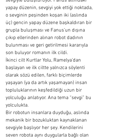
sevgiyle buluşturuyor. Fanus altındaki 
yapay düzenin, sevgiyi yok ettiği noktada, 
o sevginin peşinden koşan iki (aslında 
üç) gencin yapay düzene başkaldıran bir 
grupla buluşması ve Fanus’un dışına 
çıkıp ellerinden alınan robot dadının 
bulunması ve geri getirilmesi kararıyla 
son buluyor romanın ilk cildi.
İkinci cilt Kurtlar Yolu, Ramelya’dan 
başlayan ve ilk ciltte yalnızca söylenti 
olarak sözü edilen, farklı biçimlerde 
yaşayan (ya da artık yaşamayan) insan 
topluluklarının keşfedildiği uzun bir 
yolculuğu anlatıyor. Ana tema “sevgi” bu 
yolculukta.
Bir robotun insanlara duyduğu, aslında 
mekanik bir bozukluktan kaynaklanan 
sevgiyle başlıyor her şey. Kendilerini 
seven robota aynı duygularla bağlı olan 