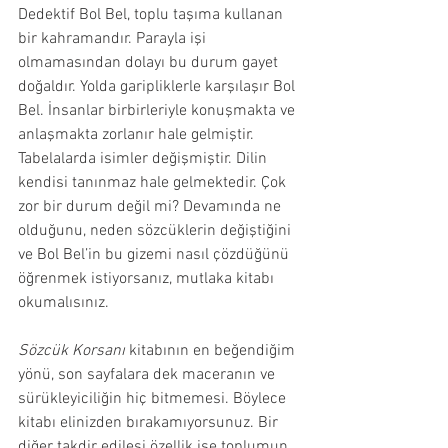
Dedektif Bol Bel, toplu taşıma kullanan 
bir kahramandır. Parayla işi 
olmamasından dolayı bu durum gayet 
doğaldır. Yolda garipliklerle karşılaşır Bol 
Bel. İnsanlar birbirleriyle konuşmakta ve 
anlaşmakta zorlanır hale gelmiştir. 
Tabelalarda isimler değişmiştir. Dilin 
kendisi tanınmaz hale gelmektedir. Çok 
zor bir durum değil mi? Devamında ne 
olduğunu, neden sözcüklerin değiştiğini 
ve Bol Bel’in bu gizemi nasıl çözdüğünü 
öğrenmek istiyorsanız, mutlaka kitabı 
okumalısınız.
Sözcük Korsanı
 kitabının en beğendiğim 
yönü, son sayfalara dek maceranın ve 
sürükleyiciliğin hiç bitmemesi. Böylece 
kitabı elinizden bırakamıyorsunuz. Bir 
diğer takdir edilesi özellik ise toplumun, 