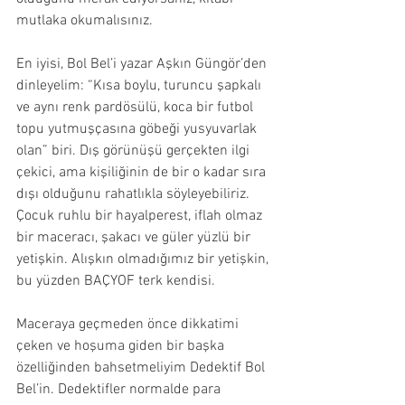
mutlaka okumalısınız.
En iyisi, Bol Bel’i yazar Aşkın Güngör’den 
dinleyelim: “Kısa boylu, turuncu şapkalı 
ve aynı renk pardösülü, koca bir futbol 
topu yutmuşçasına göbeği yusyuvarlak 
olan” biri. Dış görünüşü gerçekten ilgi 
çekici, ama kişiliğinin de bir o kadar sıra 
dışı olduğunu rahatlıkla söyleyebiliriz. 
Çocuk ruhlu bir hayalperest, iflah olmaz 
bir maceracı, şakacı ve güler yüzlü bir 
yetişkin. Alışkın olmadığımız bir yetişkin, 
bu yüzden BAÇYOF terk kendisi.
Maceraya geçmeden önce dikkatimi 
çeken ve hoşuma giden bir başka 
özelliğinden bahsetmeliyim Dedektif Bol 
Bel’in. Dedektifler normalde para 