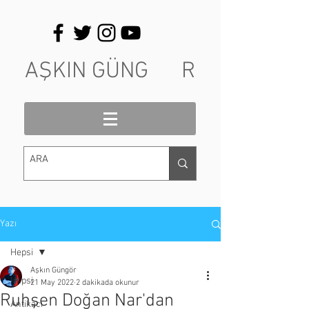
AŞKIN GÜNG R
Yazı
Hepsi
Aşkın Güngör
Hepsi
21 May 2022
2 dakikada okunur
Ruhşen Doğan Nar'dan
Antikacı