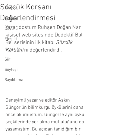
Sözcük Korsanı
Kitapça
Değerlendirmesi
Çizgisel
Yazar dostum Ruhşen Doğan Nar 
Duyuru
kişisel web sitesinde Dedektif Bol 
Eleştiri
Bel serisinin ilk kitabı 
Sözcük 
Hoparlör
Korsanı
'nı değerlendirdi.
Şiir
Söyleşi
Sayıklama
Deneyimli yazar ve editör Aşkın 
Güngör’ün bilimkurgu öykülerini daha 
önce okumuştum. Güngör’le aynı öykü 
seçkilerinde yer alma mutluluğunu da 
yaşamıştım. Bu açıdan tanıdığım bir 