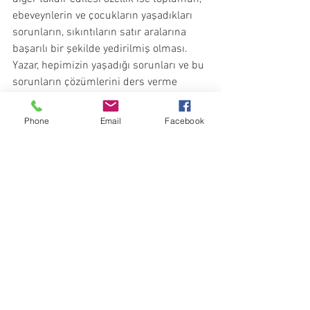
ebeveynlerin ve çocukların yaşadıkları 
sorunların, sıkıntıların satır aralarına 
başarılı bir şekilde yedirilmiş olması. 
Yazar, hepimizin yaşadığı sorunları ve bu 
sorunların çözümlerini ders verme 
yanılgısına düşmeden aktarmayı 
başarmış.
Phone
Email
Facebook
Ödüllü çizer Gökçe Akgül’ü de 
unutmamak gerekiyor. Hareketli ve 
esprili çizimleriyle Dedektif Bol Bel’in 
sürükleyici macerasını başarılı bir 
şekilde görsele dökmüş. Kitap 
görselleriyle birlikte çok daha etkileyici 
bir hal almış.
Dedektif Bol Bel’i çok sevdim, diğer 
maceralarını da okuyacağım. Sizlerin de 